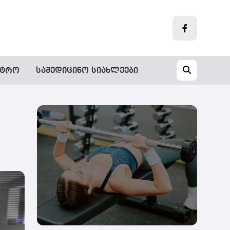
„დღეს
სტრო
სამედიცინო სიახლეები
ფიტნეს-
დარბაზების
ფასები
„ელიტური“
აღარაა“
-
სექტორი
ტარიფების
კიდევ
უფრო
შემცირების
რესურსს
ხედავს