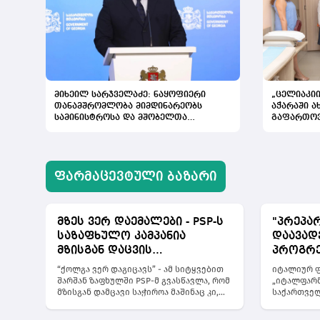
მიხეილ სარჯველაძე: ნაყოფიერი
„ცელიაკიი
თანამშრომლობა მიმდინარეობს
აჭარაში 
სამინისტროსა და მშობელთა
გაფართო
ორგანიზაციას შორის, იმედიანად
ვართ განწყობილი, რომ პროგრამის
გაფართოება საკეთილდღეო შედეგს
მოიტანს
ᲤᲐᲠᲛᲐᲪᲔᲕᲢᲣᲚᲘ ᲑᲐᲖᲐᲠᲘ
მზეს ვერ დაემალები - PSP-ს
"პრეპა
საზაფხულო კამპანია
დაავად
მზისგან დაცვის
პროგრე
აუცილებლობას გვახსენებს
შეეძლოს
“ქოლგა ვერ დაგიცავს” - ამ სიტყვებით
იტალიურ ფ
„იტალფ
შარშან ზაფხულში PSP-მ გვასწავლა, რომ
„იტალფარმ
მზისგან დამცავი საჭიროა მაშინაც კი,
საქართველ
განცხა
თუ ქოლგის ქვეშ ვიმყოფებით. მეტი
სამინისტრ
"ჯივინ
სიცხადისთვის კი კამპანიის მთავარ
შეთანხმებ