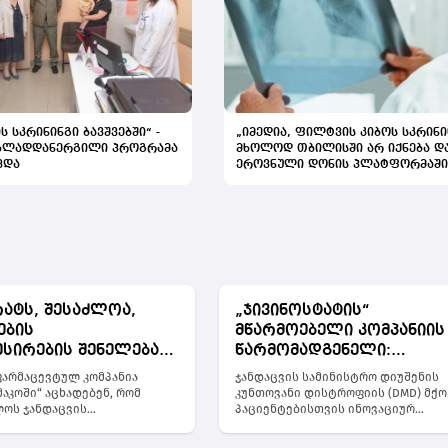
ს სკრინინგი ბავშვებში“ -
„იმედია, ფილტვის კიბოს სკრინი
ახლადდანერგილი პროგრამა
მხოლოდ თბილისში არ იქნება დ
ვდა
ეროვნული დონის პლატფორმაში
შევა“
რატს, შესაძლოა,
„ჯივინოსტატის“
ების
მწარმოებელი კომპანიის
სირების შენელება
წარმომადგენელი:
" -
„როდესაც პაციენტები,
არმაცევტულ კომპანია
ჯანდაცვის სამინისტრო დიუშენის
არმაკოს“
სახელმწიფო და ინდუსტ
აკოში“ აცხადებენ, რომ
კუნთოვანი დისტროფიის (DMD) მქო
ოს ჯანდაცვის
პაციენტებისთვის ინოვაციურ
დება
ერთიანდებიან, შეუძლებ
ოსთან მიაღწიეს
მედიკამენტ ჯივინოსტატს შეიძენს 
ოსტატთან"
არაფერია“
ას პრეპარატ „ჯივინოსტატის“
ამის შესახებ ჯანდაცვის მინისტრმ