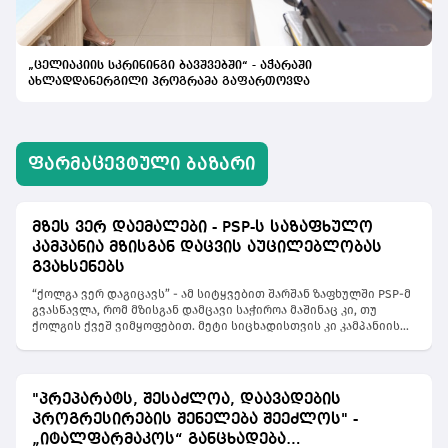
„ცელიაკიის სკრინინგი ბავშვებში“ - აჭარაში
ახლადდანერგილი პროგრამა გაფართოვდა
ᲤᲐᲠᲛᲐᲪᲔᲕᲢᲣᲚᲘ ᲑᲐᲖᲐᲠᲘ
მზეს ვერ დაემალები - PSP-ს საზაფხულო
კამპანია მზისგან დაცვის აუცილებლობას
გვახსენებს
“ქოლგა ვერ დაგიცავს” - ამ სიტყვებით შარშან ზაფხულში PSP-მ
გვასწავლა, რომ მზისგან დამცავი საჭიროა მაშინაც კი, თუ
ქოლგის ქვეშ ვიმყოფებით. მეტი სიცხადისთვის კი კამპანიის
მთავარ სახედ შეზლონგის და ქოლგების გამქირავებლები
აქცია. მათი ხელითვე დაარიგა 4600 მილი ლიტრი მზისგან
დამცავი საჩუქრად. PSP-ს მიზანია, მოსახლეობამდე მიიტანოს
მთავარი სათქმელი, რომ “უსაფრთხო რუჯი არ არსებობს”. თუ
"პრეპარატს, შესაძლოა, დაავადების
შარშან ბრენდმა გავრცელებულ მითებს სანაპიროზე
პროგრესირების შენელება შეეძლოს" -
გამოუცხადა ბრძოლა, წელს ტერიტორია გააფართოვა და
გზავნილს ავრცელებს ყველგან, სადაც მზეა. აღმოჩნდა, რომ
„იტალფარმაკოს“ განცხადება