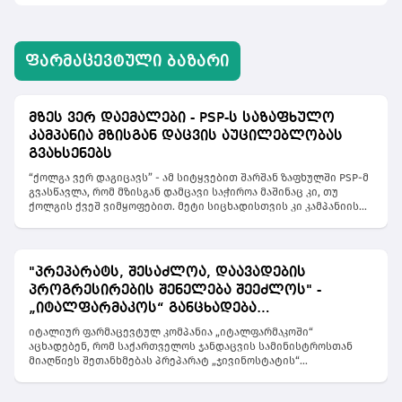
ᲤᲐᲠᲛᲐᲪᲔᲕᲢᲣᲚᲘ ᲑᲐᲖᲐᲠᲘ
მზეს ვერ დაემალები - PSP-ს საზაფხულო
კამპანია მზისგან დაცვის აუცილებლობას
გვახსენებს
“ქოლგა ვერ დაგიცავს” - ამ სიტყვებით შარშან ზაფხულში PSP-მ
გვასწავლა, რომ მზისგან დამცავი საჭიროა მაშინაც კი, თუ
ქოლგის ქვეშ ვიმყოფებით. მეტი სიცხადისთვის კი კამპანიის
მთავარ სახედ შეზლონგის და ქოლგების გამქირავებლები
აქცია. მათი ხელითვე დაარიგა 4600 მილი ლიტრი მზისგან
დამცავი საჩუქრად. PSP-ს მიზანია, მოსახლეობამდე მიიტანოს
მთავარი სათქმელი, რომ “უსაფრთხო რუჯი არ არსებობს”. თუ
"პრეპარატს, შესაძლოა, დაავადების
შარშან ბრენდმა გავრცელებულ მითებს სანაპიროზე
პროგრესირების შენელება შეეძლოს" -
გამოუცხადა ბრძოლა, წელს ტერიტორია გააფართოვა და
გზავნილს ავრცელებს ყველგან, სადაც მზეა. აღმოჩნდა, რომ
„იტალფარმაკოს“ განცხადება
“მზეს ვერ დაემალები” და ულტრაიისფერმა მავნე
"ჯივინოსტატთან" დაკავშირებით
იტალიურ ფარმაცევტულ კომპანია „იტალფარმაკოში“
გამოსხივებამ შეიძლება მოგვაგნოს ჩრდილშიც, შენობაშიც,
აცხადებენ, რომ საქართველოს ჯანდაცვის სამინისტროსთან
მანქანაშიც, ამიტომ მზისგან დამცავი უნდა წავისვათ
მიაღწიეს შეთანხმებას პრეპარატ „ჯივინოსტატის“
ყველგან. ამ მისიით ბრენდმა თავად “მზე” აალაპარაკა,
საქართველოში შემოტანაზე, რომელიც დიუშენის კუნთოვანი
კამპანიის სახე, რომელიც ქუჩებში, პარკებში, სკვერებში დადის
დისტროფიის მქონე პაციენტების სამკურნალოდ გამოიყენება.
და ჩრდილში მყოფ ადამიანებსაც კი არ აძლევს მოსვენებას,