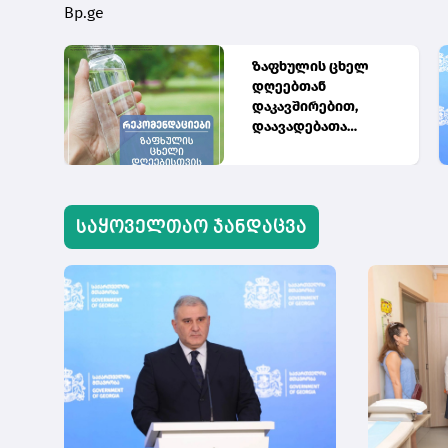
Bp.ge
და
ზაფხულის ცხელ
–9
დღეებთან
დაკავშირებით,
დაავადებათა
კონტროლის
ეროვნული ცენტრი
მოქალაქეებს
რეკომენდაციებით
საყოველთაო ჯანდაცვა
მიმართავს