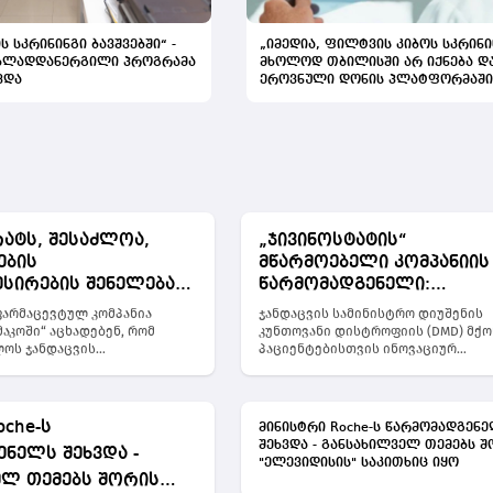
ს სკრინინგი ბავშვებში“ -
„იმედია, ფილტვის კიბოს სკრინი
ახლადდანერგილი პროგრამა
მხოლოდ თბილისში არ იქნება დ
ვდა
ეროვნული დონის პლატფორმაში
შევა“
რატს, შესაძლოა,
„ჯივინოსტატის“
ების
მწარმოებელი კომპანიის
სირების შენელება
წარმომადგენელი:
" -
„როდესაც პაციენტები,
არმაცევტულ კომპანია
ჯანდაცვის სამინისტრო დიუშენის
არმაკოს“
სახელმწიფო და ინდუსტ
აკოში“ აცხადებენ, რომ
კუნთოვანი დისტროფიის (DMD) მქო
ოს ჯანდაცვის
პაციენტებისთვის ინოვაციურ
დება
ერთიანდებიან, შეუძლებ
ოსთან მიაღწიეს
მედიკამენტ ჯივინოსტატს შეიძენს 
ოსტატთან"
არაფერია“
ას პრეპარატ „ჯივინოსტატის“
ამის შესახებ ჯანდაცვის მინისტრმ
ირებით
ოში შემოტანაზე, რომელიც
განაცხადა. მედიკამენტის მწარმო
კუნთოვანი დისტროფიის
კომპანია იტალფარმაკოსთან
oche-ს
მინისტრი Roche-ს წარმომადგენ
იენტების სამკურნალოდ
ხელშეკრულება უკვე გაფორმებული
შეხვდა - განსახილველ თემებს შ
ნელს შეხვდა -
ბა.„იტალფარმაკოს“
სამინისტრომ პრეპარატი მართული
"ელევიდისის" საკითხიც იყო
ით, ევროკომისიის მიერ 2025
შესვლის შეთანხმების (MEA) მექან
ელ თემებს შორის
სში მიღებული დებულების
შეიძინა და მისი მოწოდება