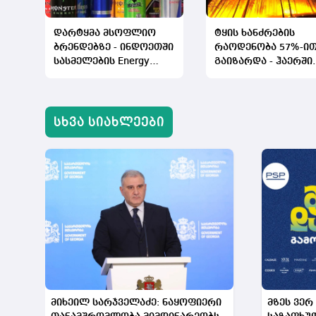
ასაკის 179
უნარი ჯერ
შენარჩუნე
დარტყმა მსოფლიო
ტყის ხანძრების
მკურნალო
ბრენდებზე - ინდოეთში
რაოდენობა 57%-ი
(კორტიკოს
სასმელების Energy
გაიზარდა - ჰაერში
დღეში ორჯ
drink-ის
ნახშირორჟანგის
ან პლაცებ
„ჯივინოსტ
სახელწოდებით
გამოყოფა იზრდებ
ოთხსაფეხუ
გაყიდვას კრძალავს
პლაცებოს 
სხვა სიახლეები
მნიშვნელო
დადებითი 
მაჩვენებლ
შეფასებაზ
მკურნალობ
უნარის და
იყო, ვიდრე
მიუთითებს
დაავადები
შეეძლოს. 
მარტში სა
Neurology-
„იტალფარმ
განცხადებ
მილანში დ
კერძო გლ
მიხეილ სარჯველაძე: ნაყოფიერი
მზეს ვერ
კომპანიაა
ქვეყანაში