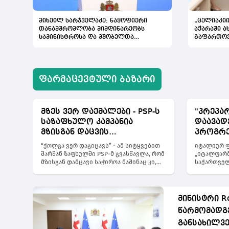
მიხეილ სარჯველაძე: ნაყოფიერი
„ცელიაკიი
თანამშრომლობა მიმდინარეობს
აჭარაში 
სამინისტროსა და მშობელთა
გაფართო
ორგანიზაციას შორის, იმედიანად
ვართ განწყობილი, რომ პროგრამის
გაფართოება საკეთილდღეო შედეგს
მოიტანს
ᲤᲐᲠᲛᲐᲪᲔᲕᲢᲣᲚᲘ ᲑᲐᲖᲐᲠᲘ
მზეს ვერ დაემალები - PSP-ს
"პრეპა
საზაფხულო კამპანია
დაავად
მზისგან დაცვის
პროგრე
აუცილებლობას გვახსენებს
შეეძლოს
“ქოლგა ვერ დაგიცავს” - ამ სიტყვებით
იტალიურ ფ
„იტალფ
შარშან ზაფხულში PSP-მ გვასწავლა, რომ
„იტალფარმ
მზისგან დამცავი საჭიროა მაშინაც კი,
საქართველ
განცხა
თუ ქოლგის ქვეშ ვიმყოფებით. მეტი
სამინისტრ
"ჯივინ
სიცხადისთვის კი კამპანიის მთავარ
შეთანხმებ
დაკავშ
სახედ შეზლონგის და ქოლგების
საქართველ
გამქირავებლები აქცია. მათი ხელითვე
დიუშენის 
მინისტრი R
დაარიგა 4600 მილი ლიტრი მზისგან
მქონე პაც
წარმომადგე
დამცავი საჩუქრად. PSP-ს მიზანია,
გამოიყენე
მოსახლეობამდე მიიტანოს მთავარი
განცხადებ
განსახილვ
სათქმელი, რომ “უსაფრთხო რუჯი არ
წლის ივნი