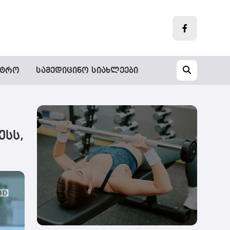
„დღეს
სტრო
სამედიცინო სიახლეები
ფიტნეს-
დარბაზების
ფასები
„ელიტური“
აღარაა“
-
ესს,
სექტორი
ტარიფების
კიდევ
უფრო
შემცირების
რესურსს
ხედავს