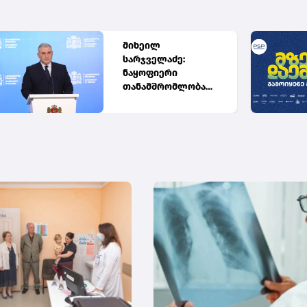
მიხეილ
სარჯველაძე:
ნაყოფიერი
თანამშრომლობა
მიმდინარეობს
სამინისტროსა და
მშობელთა
ორგანიზაციას
შორის, იმედიანად
ვართ განწყობილი,
რომ პროგრამის
გაფართოება
საკეთილდღეო
შედეგს მოიტანს