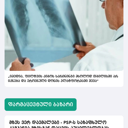
„იმედია, ფილტვის კიბოს სკრინინგი მხოლოდ თბილისში არ
იქნება და ეროვნული დონის პლატფორმაში შევა“
ᲤᲐᲠᲛᲐᲪᲔᲕᲢᲣᲚᲘ ᲑᲐᲖᲐᲠᲘ
მზეს ვერ დაემალები - PSP-ს საზაფხულო