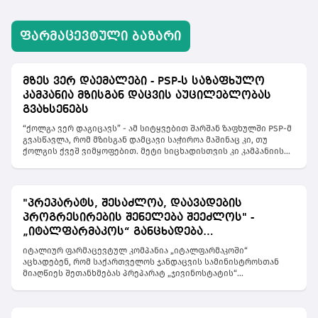
ᲤᲐᲠᲛᲐᲪᲔᲕᲢᲣᲚᲘ ᲑᲐᲖᲐᲠᲘ
მზეს ვერ დაემალები - PSP-ს საზაფხულო
კამპანია მზისგან დაცვის აუცილებლობას
გვახსენებს
“ქოლგა ვერ დაგიცავს” - ამ სიტყვებით შარშან ზაფხულში PSP-მ
გვასწავლა, რომ მზისგან დამცავი საჭიროა მაშინაც კი, თუ
ქოლგის ქვეშ ვიმყოფებით. მეტი სიცხადისთვის კი კამპანიის
მთავარ სახედ შეზლონგის და ქოლგების გამქირავებლები
აქცია. მათი ხელითვე დაარიგა 4600 მილი ლიტრი მზისგან
დამცავი საჩუქრად. PSP-ს მიზანია, მოსახლეობამდე მიიტანოს
მთავარი სათქმელი, რომ “უსაფრთხო რუჯი არ არსებობს”. თუ
"პრეპარატს, შესაძლოა, დაავადების
შარშან ბრენდმა გავრცელებულ მითებს სანაპიროზე
პროგრესირების შენელება შეეძლოს" -
გამოუცხადა ბრძოლა, წელს ტერიტორია გააფართოვა და
გზავნილს ავრცელებს ყველგან, სადაც მზეა. აღმოჩნდა, რომ
„იტალფარმაკოს“ განცხადება
“მზეს ვერ დაემალები” და ულტრაიისფერმა მავნე
"ჯივინოსტატთან" დაკავშირებით
იტალიურ ფარმაცევტულ კომპანია „იტალფარმაკოში“
გამოსხივებამ შეიძლება მოგვაგნოს ჩრდილშიც, შენობაშიც,
აცხადებენ, რომ საქართველოს ჯანდაცვის სამინისტროსთან
მანქანაშიც, ამიტომ მზისგან დამცავი უნდა წავისვათ
მიაღწიეს შეთანხმებას პრეპარატ „ჯივინოსტატის“
ყველგან. ამ მისიით ბრენდმა თავად “მზე” აალაპარაკა,
საქართველოში შემოტანაზე, რომელიც დიუშენის კუნთოვანი
კამპანიის სახე, რომელიც ქუჩებში, პარკებში, სკვერებში დადის
დისტროფიის მქონე პაციენტების სამკურნალოდ გამოიყენება.
და ჩრდილში მყოფ ადამიანებსაც კი არ აძლევს მოსვენებას,
„იტალფარმაკოს“ განცხადებით, ევროკომისიის მიერ 2025 წლის
შეახსენებს, რომ მას ვერსად დაემალები, თუ მზისგან დამცავი