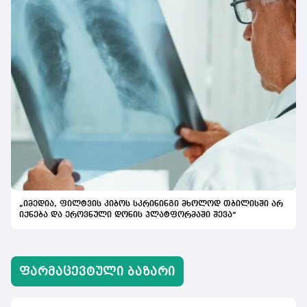
„იმედია, ფილტვის კიბოს სკრინინგი მხოლოდ თბილისში არ
იქნება და ეროვნული დონის პლატფორმაში შევა“
ᲤᲐᲠᲛᲐᲪᲔᲕᲢᲣᲚᲘ ᲑᲐᲖᲐᲠᲘ