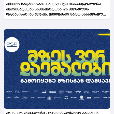
მიხეილ სარჯველაძე: ნაყოფიერი თანამშრომლობა
მიმდინარეობს სამინისტროსა და მშობელთა
ორგანიზაციას შორის, იმედიანად ვართ განწყობილი,
რომ პროგრამის გაფართოება საკეთილდღეო შედეგს
მოიტანს
მზეს ვერ დაემალები - PSP-ს საზაფხულო კამპანია