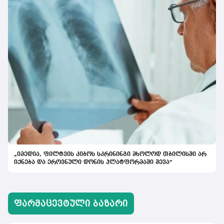
„იმედია, ფილტვის კიბოს სკრინინგი მხოლოდ თბილისში არ
იქნება და ეროვნული დონის პლატფორმაში შევა“
ᲤᲐᲠᲛᲐᲪᲔᲕᲢᲣᲚᲘ ᲑᲐᲖᲐᲠᲘ