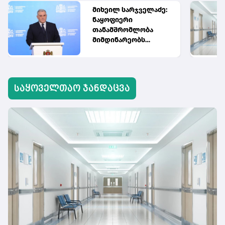
მიხეილ სარჯველაძე:
ნაყოფიერი
თანამშრომლობა
მიმდინარეობს
სამინისტროსა და
მშობელთა
ორგანიზაციას შორის,
იმედიანად ვართ
საყოველთაო ჯანდაცვა
განწყობილი, რომ
პროგრამის
გაფართოება
საკეთილდღეო
შედეგს მოიტანს