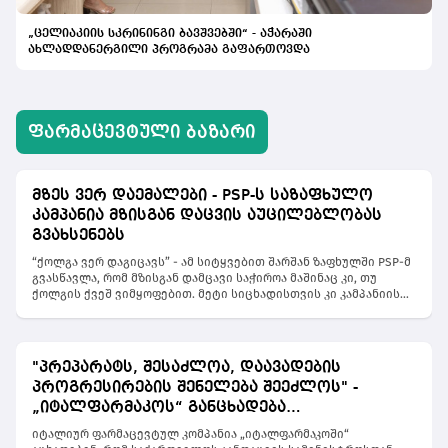
„ცელიაკიის სკრინინგი ბავშვებში“ - აჭარაში
ახლადდანერგილი პროგრამა გაფართოვდა
ᲤᲐᲠᲛᲐᲪᲔᲕᲢᲣᲚᲘ ᲑᲐᲖᲐᲠᲘ
მზეს ვერ დაემალები - PSP-ს საზაფხულო
კამპანია მზისგან დაცვის აუცილებლობას
გვახსენებს
“ქოლგა ვერ დაგიცავს” - ამ სიტყვებით შარშან ზაფხულში PSP-მ
გვასწავლა, რომ მზისგან დამცავი საჭიროა მაშინაც კი, თუ
ქოლგის ქვეშ ვიმყოფებით. მეტი სიცხადისთვის კი კამპანიის
მთავარ სახედ შეზლონგის და ქოლგების გამქირავებლები
აქცია. მათი ხელითვე დაარიგა 4600 მილი ლიტრი მზისგან
დამცავი საჩუქრად. PSP-ს მიზანია, მოსახლეობამდე მიიტანოს
მთავარი სათქმელი, რომ “უსაფრთხო რუჯი არ არსებობს”. თუ
"პრეპარატს, შესაძლოა, დაავადების
შარშან ბრენდმა გავრცელებულ მითებს სანაპიროზე
პროგრესირების შენელება შეეძლოს" -
გამოუცხადა ბრძოლა, წელს ტერიტორია გააფართოვა და
გზავნილს ავრცელებს ყველგან, სადაც მზეა. აღმოჩნდა, რომ
„იტალფარმაკოს“ განცხადება
“მზეს ვერ დაემალები” და ულტრაიისფერმა მავნე
"ჯივინოსტატთან" დაკავშირებით
იტალიურ ფარმაცევტულ კომპანია „იტალფარმაკოში“
გამოსხივებამ შეიძლება მოგვაგნოს ჩრდილშიც, შენობაშიც,