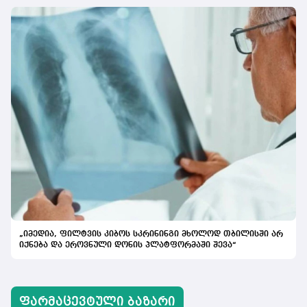
„იმედია, ფილტვის კიბოს სკრინინგი მხოლოდ თბილისში არ
იქნება და ეროვნული დონის პლატფორმაში შევა“
ᲤᲐᲠᲛᲐᲪᲔᲕᲢᲣᲚᲘ ᲑᲐᲖᲐᲠᲘ