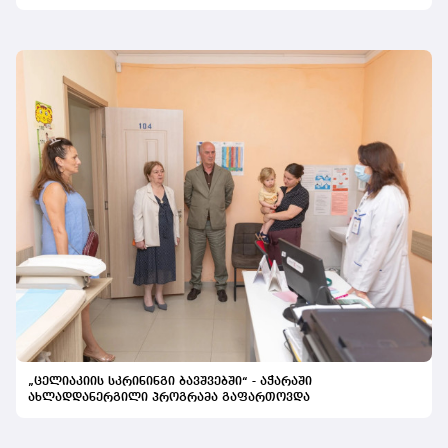
გაფართოება საკეთილდღეო შედეგს მოიტანს
„ცელიაკიის სკრინინგი ბავშვებში“ - აჭარაში
ახლადდანერგილი პროგრამა გაფართოვდა