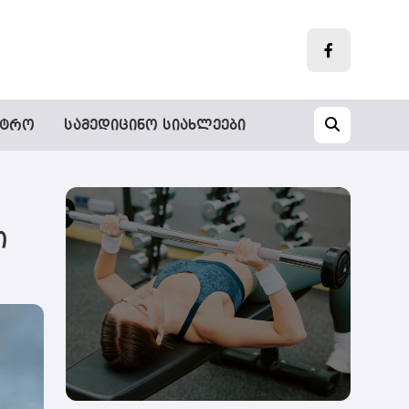
„დღეს
სტრო
სამედიცინო სიახლეები
ფიტნეს-
დარბაზების
ფასები
„ელიტური“
აღარაა“
-
ი
სექტორი
ტარიფების
კიდევ
უფრო
შემცირების
რესურსს
ხედავს