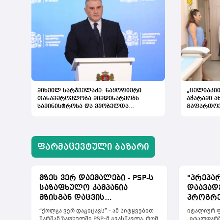
მიხეილ სარჯველაძე: ნაყოფიერი
„ცელიაკიი
თანამშრომლობა მიმდინარეობს
აჭარაში 
სამინისტროსა და მშობელთა
გაფართო
ორგანიზაციას შორის, იმედიანად
ვართ განწყობილი, რომ პროგრამის
გაფართოება საკეთილდღეო შედეგს
მოიტანს
ᲤᲐᲠᲛᲐᲪᲔᲕᲢᲣᲚᲘ ᲑᲐᲖᲐᲠᲘ
მზეს ვერ დაემალები - PSP-ს
"პრეპა
საზაფხულო კამპანია
დაავად
მზისგან დაცვის
პროგრე
აუცილებლობას გვახსენებს
შეეძლოს
“ქოლგა ვერ დაგიცავს” - ამ სიტყვებით
იტალიურ ფ
„იტალფ
შარშან ზაფხულში PSP-მ გვასწავლა, რომ
„იტალფარმ