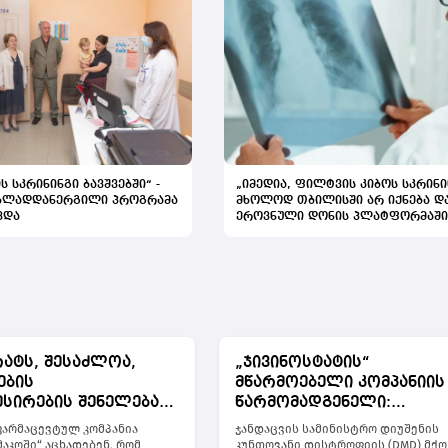
ს სკრინინგი ბავშვებში“ -
„იმედია, ფილტვის კიბოს სკრინი
ახლადდანერგილი პროგრამა
მხოლოდ თბილისში არ იქნება დ
ვდა
ეროვნული დონის პლატფორმაში
შევა“
რატს, შესაძლოა,
„ჯივინოსტატის“
ების
მწარმოებელი კომპანიის
სირების შენელება
წარმომადგენელი:
" -
„როდესაც პაციენტები,
არმაცევტულ კომპანია
ჯანდაცვის სამინისტრო დიუშენის
არმაკოს“
სახელმწიფო და ინდუსტ
აკოში“ აცხადებენ, რომ
კუნთოვანი დისტროფიის (DMD) მქო