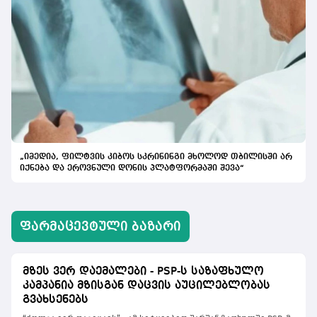
„იმედია, ფილტვის კიბოს სკრინინგი მხოლოდ თბილისში არ
იქნება და ეროვნული დონის პლატფორმაში შევა“
ᲤᲐᲠᲛᲐᲪᲔᲕᲢᲣᲚᲘ ᲑᲐᲖᲐᲠᲘ
მზეს ვერ დაემალები - PSP-ს საზაფხულო
კამპანია მზისგან დაცვის აუცილებლობას
გვახსენებს